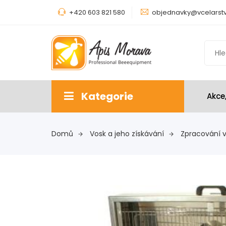
+420 603 821 580
objednavky@vcelarstv
Kategorie
Akce
Domů
Vosk a jeho získávání
Zpracování 