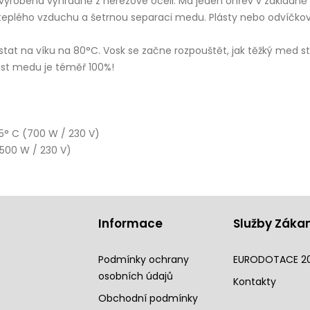
vyrobená výhradně z nerezové oceli. Má jeden ohřev v základně a
laci teplého vzduchu a šetrnou separaci medu. Plásty nebo odvíč
tat na víku na 80°C. Vosk se začne rozpouštět, jak těžký med s
ost medu je téměř 100%!
5° C (700 W / 230 V)
1500 W / 230 V)
Informace
Služby Záka
Podmínky ochrany
EURODOTACE 2
osobních údajů
Kontakty
Obchodní podmínky