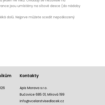
 jeden ve víku. Ovládají se nezávisle na
kovance jsou umístěny na sítové desce (do nádoby
téká dolů. Nejprve můžete scedit nepoškozený
níkům
Kontakty
026
Apis Morava s.r.o.
Bučovice 685 01, Mírová 199
info@vcelarstvisedlacek.cz