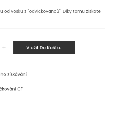
du od vosku z "odvíčkovanců". Díky tomu získáte
Vložit Do Košíku
eho získávání
čkování CF