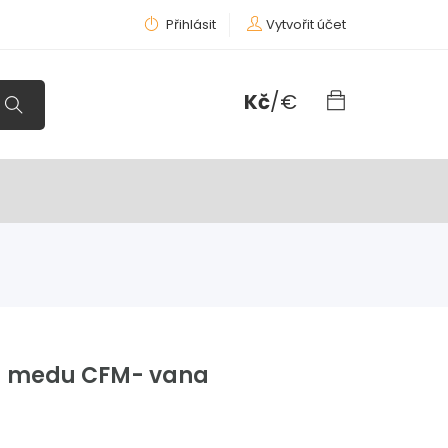
Přihlásit
Vytvořit účet
Kč
/
€
a medu CFM- vana