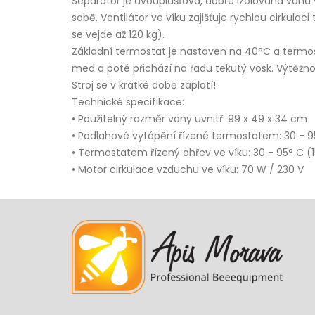
Separátor je dvouplášťová, dobře izolovaná vana 
sobě. Ventilátor ve víku zajišťuje rychlou cirku
se vejde až 120 kg).
Základní termostat je nastaven na 40°C a termos
med a poté přichází na řadu tekutý vosk. Výtěžn
Stroj se v krátké době zaplatí!
Technické specifikace:
• Použitelný rozměr vany uvnitř: 99 x 49 x 34 cm
• Podlahové vytápění řízené termostatem: 30 - 9
• Termostatem řízený ohřev ve víku: 30 - 95° C (
• Motor cirkulace vzduchu ve víku: 70 W / 230 V