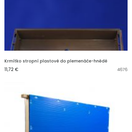
VLOŽIT DO KOŠÍKU
Krmítko stropní plastové do plemenáče-hnědé
11,72 €
4676