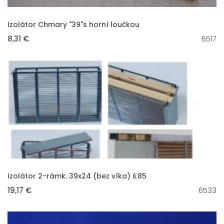
VLOŽIT DO KOŠÍKU
Izolátor Chmary "39"s horní loučkou
8,31 €
6517
VLOŽIT DO KOŠÍKU
Izolátor 2-rámk. 39x24 (bez víka) š.85
19,17 €
6533