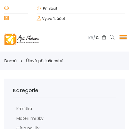
Přihlásit
Vytvořit účet
Kč
/
€
Domů
Úlové příslušenství
Kategorie
Krmítka
Mateří mřížky
Čísla na úly