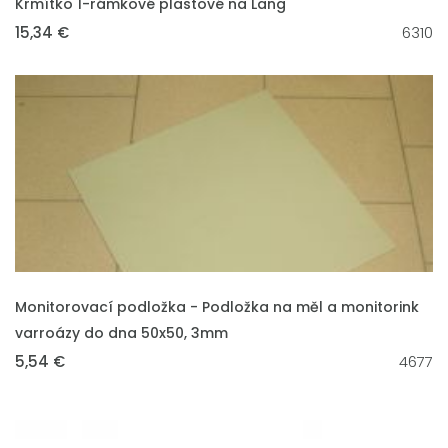
Krmítko 1-rámkové plastové na Lang
15,34 €
6310
VLOŽIT DO KOŠÍKU
Monitorovací podložka - Podložka na měl a monitorink
varroázy do dna 50x50, 3mm
5,54 €
4677