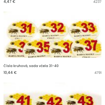
4,47 €
4237
VLOŽIT DO KOŠÍKU
Čísla kruhová, sada včela 31-40
10,44 €
4791