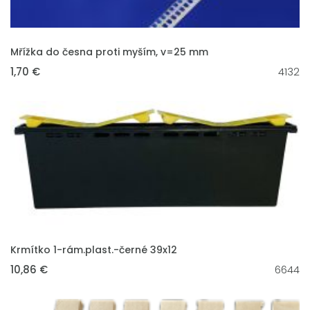
VLOŽIT DO KOŠÍKU
Mřížka do česna proti myším, v=25 mm
1,70 €
4132
VLOŽIT DO KOŠÍKU
Krmítko 1-rám.plast.-černé 39x12
10,86 €
6644