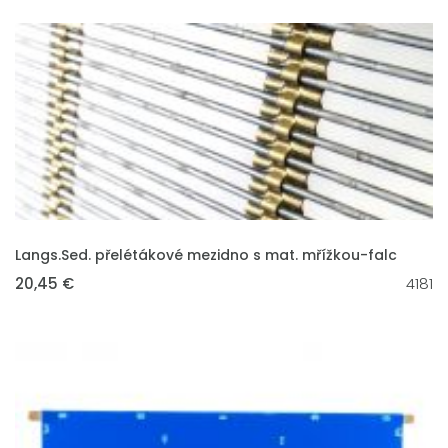
VLOŽIT DO KOŠÍKU
Langs.Sed. přelétákové mezidno s mat. mřížkou-falc
20,45 €
4181