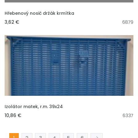
VLOŽIT DO KOŠÍKU
Hřebenový nosič držák krmítka
3,62 €
6879
VLOŽIT DO KOŠÍKU
Izolátor matek, r.m. 39x24
10,86 €
6337