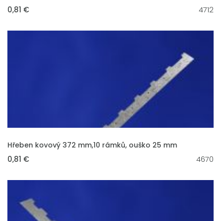
0,81 €
4712
VLOŽIT DO KOŠÍKU
Hřeben kovový 372 mm,10 rámků, ouško 25 mm
0,81 €
4670