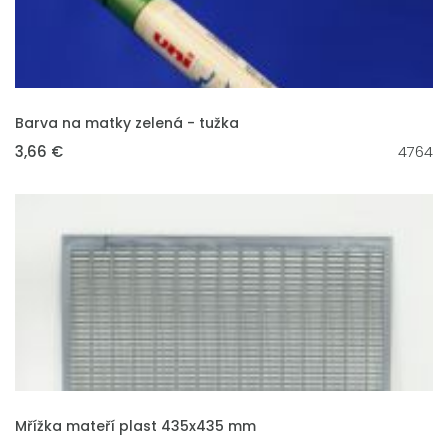
VLOŽIT DO KOŠÍKU
Barva na matky zelená - tužka
3,66 €
4764
VLOŽIT DO KOŠÍKU
Mřížka mateří plast 435x435 mm