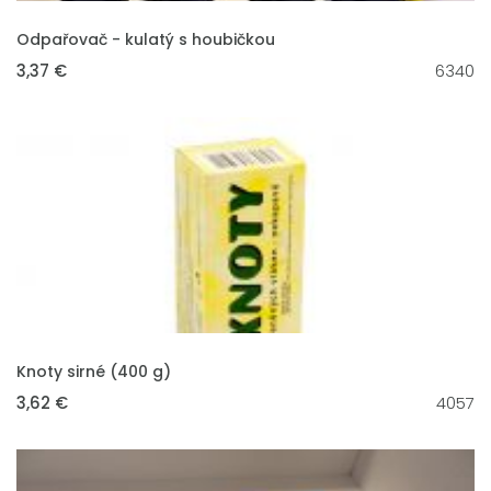
VLOŽIT DO KOŠÍKU
Odpařovač - kulatý s houbičkou
3,37 €
6340
VLOŽIT DO KOŠÍKU
Knoty sirné (400 g)
3,62 €
4057