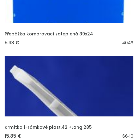
VLOŽIT DO KOŠÍKU
Přepážka komorovací zateplená 39x24
5,33 €
4045
VLOŽIT DO KOŠÍKU
Krmítko 1-rámkové plast.42 +Lang 285
15,85 €
6640