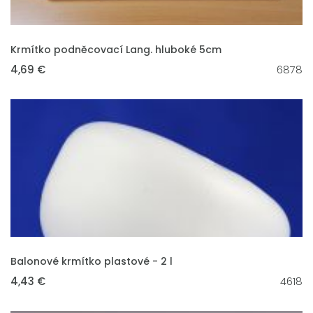
VLOŽIT DO KOŠÍKU
Krmítko podněcovací Lang. hluboké 5cm
4,69 €
6878
VLOŽIT DO KOŠÍKU
Balonové krmítko plastové - 2 l
4,43 €
4618