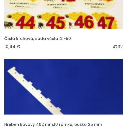
VLOŽIT DO KOŠÍKU
Čísla kruhová, sada včela 41-50
10,44 €
4792
VLOŽIT DO KOŠÍKU
Hřeben kovový 402 mm,10 rámků, ouško 25 mm