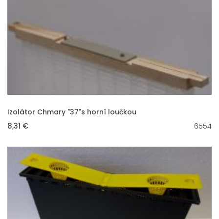
VLOŽIT DO KOŠÍKU
Izolátor Chmary "37"s horní loučkou
8,31 €
6554