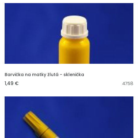
VLOŽIT DO KOŠÍKU
Barvička na matky žlutá - sklenička
1,49 €
4758