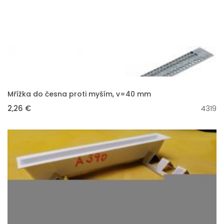
VLOŽIT DO KOŠÍKU
Mřížka do česna proti myším, v=40 mm
2,26 €
4319