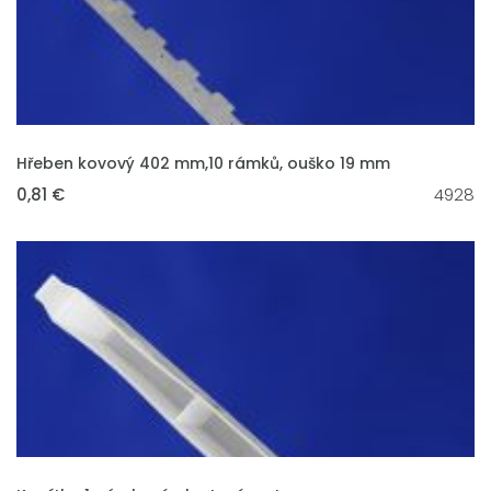
VLOŽIT DO KOŠÍKU
Hřeben kovový 402 mm,10 rámků, ouško 19 mm
0,81 €
4928
VLOŽIT DO KOŠÍKU