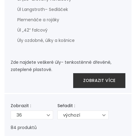
Úl Langstroth– Sedláček
Plemenáče a rojáky
Úl „42“ falcový
Úly ozdobné, úlky a košnice
Zde najdete veškeré úly- tenkostěnné dřevěné,
zateplené plastové.
ZOBRAZIT VÍCE
Zobrazit :
Seřadit :
36
výchozí
84 produktů