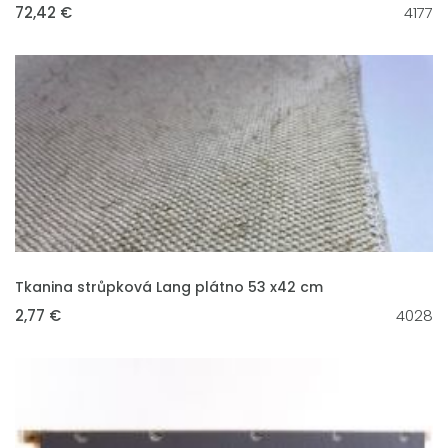
72,42 €
4177
VLOŽIT DO KOŠÍKU
Tkanina strůpková Lang plátno 53 x42 cm
2,77 €
4028