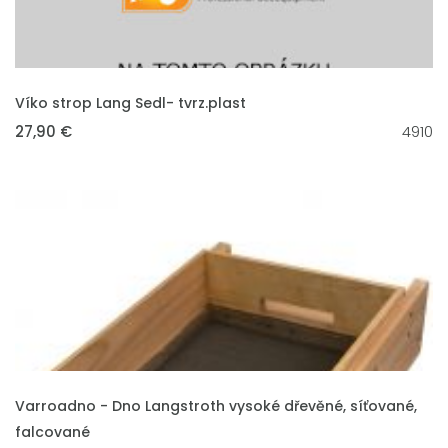
VLOŽIT DO KOŠÍKU
Víko strop Lang Sedl- tvrz.plast
27,90 €
4910
VLOŽIT DO KOŠÍKU
Varroadno - Dno Langstroth vysoké dřevěné, síťované,
falcované