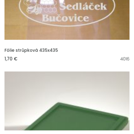
VLOŽIT DO KOŠÍKU
Fólie strůpková 435x435
1,70 €
4016