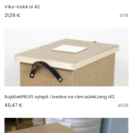
VLOŽIT DO KOŠÍKU
Víko-nízké úl 42
21,09 €
4718
VLOŽIT DO KOŠÍKU
RojáčekPROFI vylepš. i bedna na rám.aúlek,lang i42
40,47 €
4538