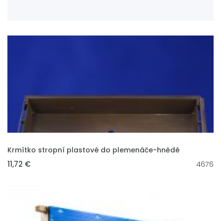
VLOŽIT DO KOŠÍKU
Krmítko stropní plastové do plemenáče-hnědé
11,72 €
4676