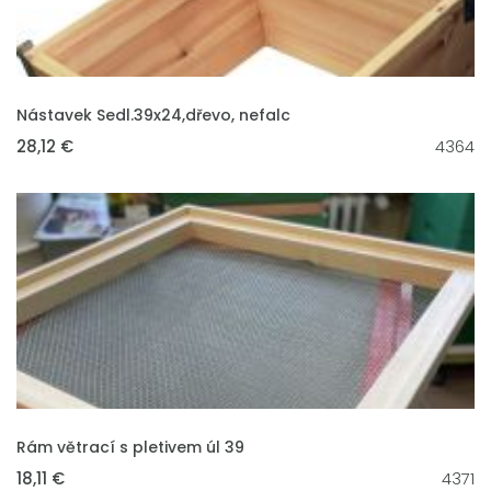
VLOŽIT DO KOŠÍKU
Nástavek Sedl.39x24,dřevo, nefalc
28,12 €
4364
VLOŽIT DO KOŠÍKU
Rám větrací s pletivem úl 39
18,11 €
4371