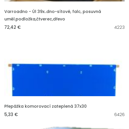
VLOŽIT DO KOŠÍKU
Varroadno - Úl 39x..dno-sítové, falc, posuvná
uměl.podložka,čtverec,dřevo
72,42 €
4223
VLOŽIT DO KOŠÍKU
Přepážka komorovací zateplená 37x30
5,33 €
6426