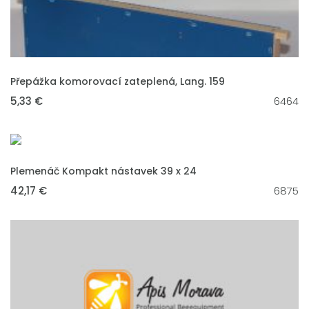
VLOŽIT DO KOŠÍKU
Přepážka komorovací zateplená, Lang. 159
5,33 €
6464
VLOŽIT DO KOŠÍKU
Plemenáč Kompakt nástavek 39 x 24
42,17 €
6875