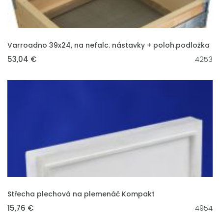
VLOŽIT DO KOŠÍKU
Varroadno 39x24, na nefalc. nástavky + poloh.podložka
53,04 €
4253
VLOŽIT DO KOŠÍKU
Střecha plechová na plemenáč Kompakt
15,76 €
4954