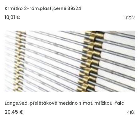
VLOŽIT DO KOŠÍKU
Krmítko 2-rám.plast.,černé 39x24
10,01 €
6227
VLOŽIT DO KOŠÍKU
Langs.Sed. přelétákové mezidno s mat. mřížkou-falc
20,45 €
4181