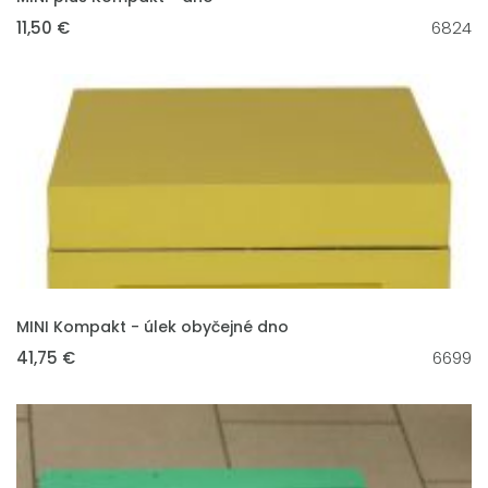
11,50 €
6824
VLOŽIT DO KOŠÍKU
MINI Kompakt - úlek obyčejné dno
41,75 €
6699