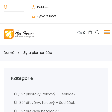
Přihlásit
Vytvořit účet
Kč
/
€
Domů
Úly a plemenáče
Kategorie
Úl „39“ plastový, falcový – Sedláček
Úl „39“ dřevěný, falcový – Sedláček
Úl „39“ dřevěný nefalcový