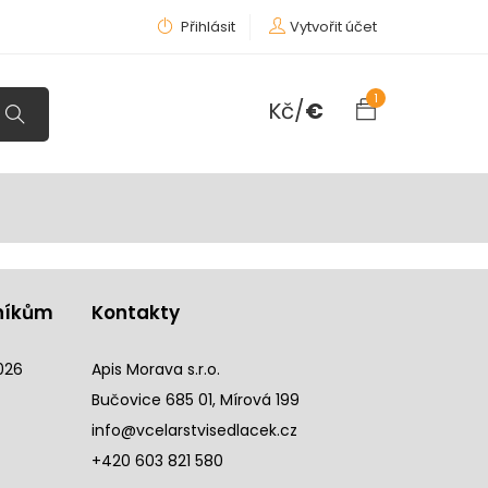
Přihlásit
Vytvořit účet
1
Kč
/
€
níkům
Kontakty
026
Apis Morava s.r.o.
Bučovice 685 01, Mírová 199
info@vcelarstvisedlacek.cz
+420 603 821 580