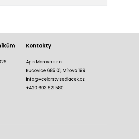
níkům
Kontakty
026
Apis Morava s.r.o.
Bučovice 685 01, Mírová 199
info@vcelarstvisedlacek.cz
+420 603 821 580