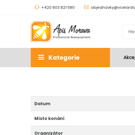
+420 603 821 580
objednavky@vcelarstv
Kategorie
Akce
Datum
Místo konání
Organizátor