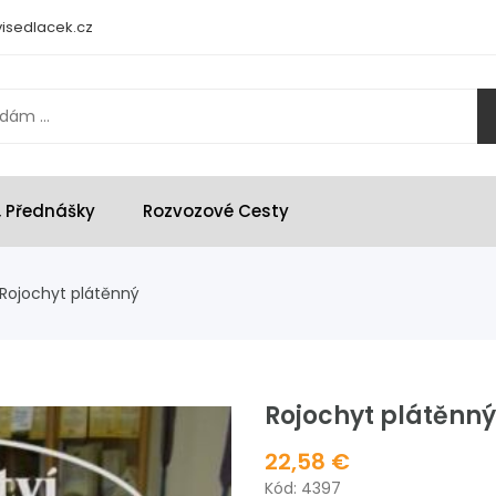
isedlacek.cz
, Přednášky
Rozvozové Cesty
Rojochyt plátěnný
Rojochyt plátěnný
22,58 €
Kód: 4397