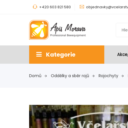
+420 603 821 580
objednavky@vcelarstv
Kategorie
Akce
Domů
Oddělky a sběr rojů
Rojochyty