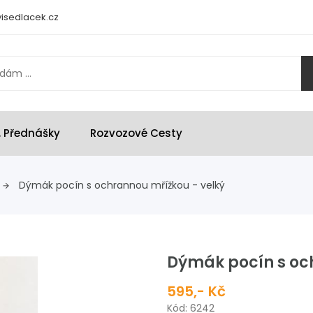
isedlacek.cz
, Přednášky
Rozvozové Cesty
Dýmák pocín s ochrannou mřížkou - velký
Dýmák pocín s oc
595,- Kč
Kód: 6242