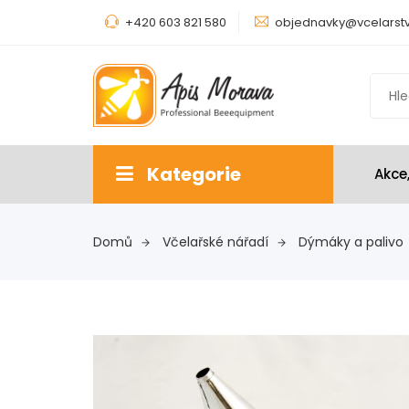
+420 603 821 580
objednavky@vcelarstv
Kategorie
Akce
Domů
Včelařské nářadí
Dýmáky a palivo