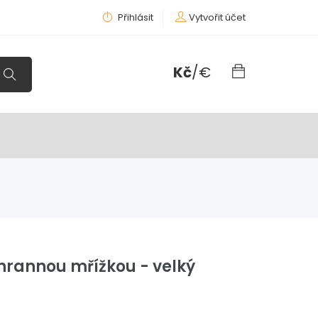
Přihlásit
Vytvořit účet
Kč
/
€
hrannou mřížkou - velký