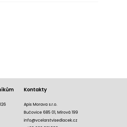
níkům
Kontakty
026
Apis Morava s.r.o.
Bučovice 685 01, Mírová 199
info@vcelarstvisedlacek.cz