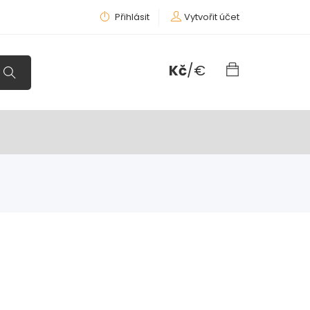
Přihlásit
Vytvořit účet
Kč
/
€