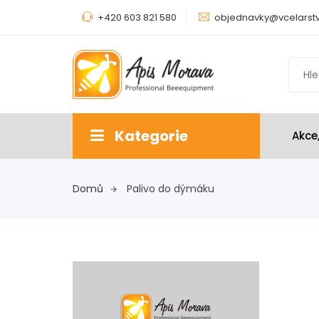
+420 603 821 580
objednavky@vcelarstv
Kategorie
Akce
Domů
Palivo do dýmáku