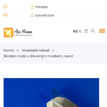
Přihlásit
Vytvořit účet
Kč
/
€
Domů
Včelařské nářadí
Škrabka malá s dřevěným madlem, nerez