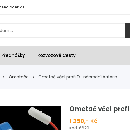
isedlacek.cz
, Přednášky
Rozvozové Cesty
Ometače
Ometač včel profi D- náhradní baterie
Ometač včel profi
1 250,- Kč
Kód: 6629