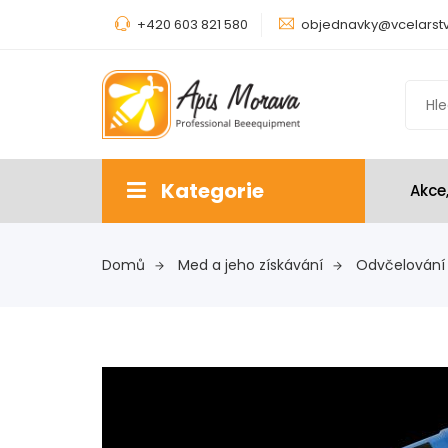
+420 603 821 580
objednavky@vcelarstv
Kategorie
Akce
Domů
Med a jeho získávání
Odvčelování