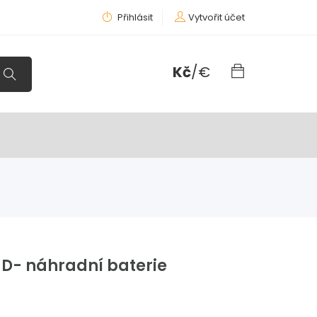
Přihlásit
Vytvořit účet
Kč
/
€
 D- náhradní baterie