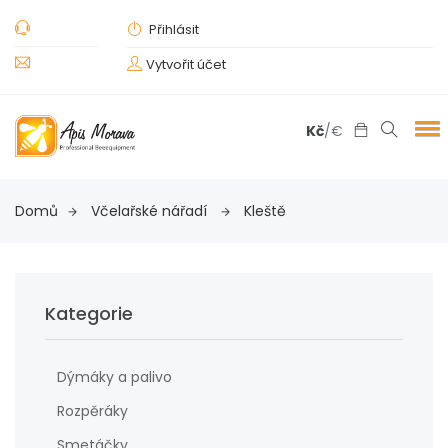
Přihlásit
Vytvořit účet
Kč
/
€
Domů
Včelařské nářadí
Kleště
Kategorie
Dýmáky a palivo
Rozpěráky
Smetáčky